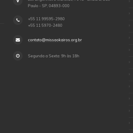
Paulo - SP, 04893-000
+55 11 99595-2980
+55 11 5970-2480
contato@missaokairos.org.br
Segunda a Sexta: 9h às 18h