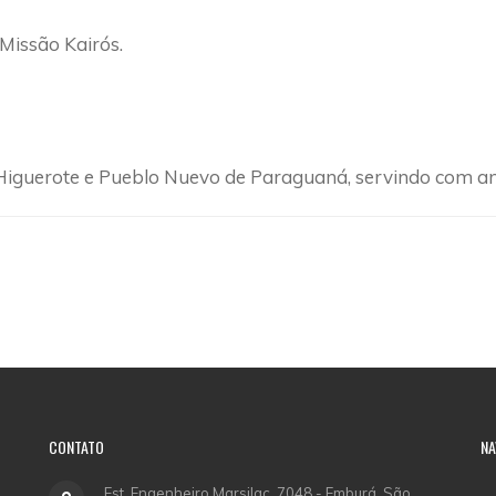
 Missão Kairós.
 Higuerote e Pueblo Nuevo de Paraguaná, servindo com a
CONTATO
NA
Est. Engenheiro Marsilac, 7048 - Emburá, São