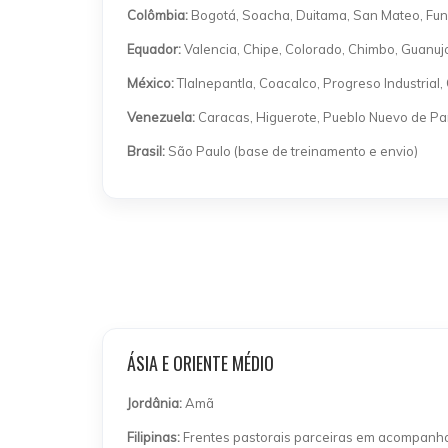
Colômbia:
Bogotá, Soacha, Duitama, San Mateo, Fu
Equador:
Valencia, Chipe, Colorado, Chimbo, Guanuj
México:
Tlalnepantla, Coacalco, Progreso Industrial
Venezuela:
Caracas, Higuerote, Pueblo Nuevo de P
Brasil:
São Paulo (base de treinamento e envio)
ÁSIA E ORIENTE MÉDIO
Jordânia:
Amã
Filipinas:
Frentes pastorais parceiras em acompan