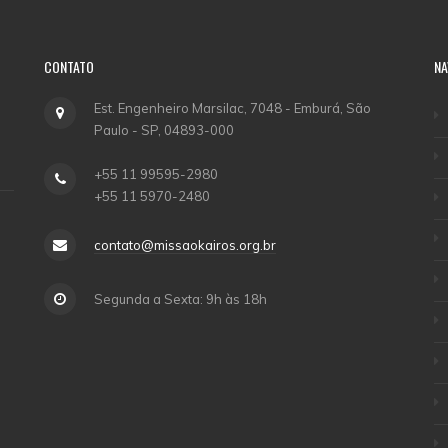
CONTATO
NA
Est. Engenheiro Marsilac, 7048 - Emburá, São
Paulo - SP, 04893-000
+55 11 99595-2980
+55 11 5970-2480
contato@missaokairos.org.br
Segunda a Sexta: 9h às 18h