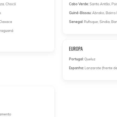
nza, Chocó
Cabo Verde:
Santo Antão, Por
o
Guiné-Bissau:
Abrako, Bairro M
, Oaxaca
Senegal:
Rufisque, Sindia, Ba
araguaná
EUROPA
Portugal:
Queluz
Espanha:
Lanzarote (frente de
hamento