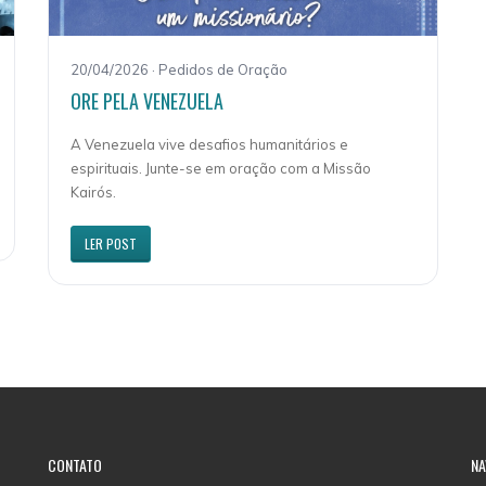
20/04/2026 · Pedidos de Oração
ORE PELA VENEZUELA
A Venezuela vive desafios humanitários e
espirituais. Junte-se em oração com a Missão
Kairós.
LER POST
CONTATO
NA